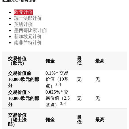
欧洲OTC - 所有证券
欧元计价
瑞士法郎计价
英镑计价
墨西哥比索计价
新加坡元计价
南非兰特计价
交易价值
最
佣金
最高
（欧元）
低
0.1%
* 交易
交易价值前
价值（10基
10,000
欧元的部
无
无
3, 4
分
点）
0.025%
* 交
交易价值 >
易价值（2.5
10,000
欧元的部
无
无
3, 4
分
基点）
交易价值
最
（瑞士法
佣金
最高
低
郎）