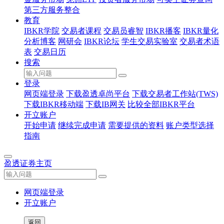
第三方服务整合
教育
IBKR学院
交易者课程
交易员睿智
IBKR播客
IBKR量化
分析博客
网研会
IBKR论坛
学生交易实验室
交易者术语
表
交易日历
搜索
登录
网页端登录
下载盈透卓尚平台
下载交易者工作站(TWS)
下载IBKR移动端
下载IB网关
比较全部IBKR平台
开立账户
开始申请
继续完成申请
需要提供的资料
账户类型选择
指南
盈透证券主页
网页端登录
开立账户
返回