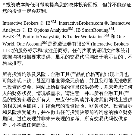
* 投资成本降低可帮助提高您的总体投资回报，但并不能保证
您的投资一定会获利。
SM
Interactive Brokers ®, IB
, InteractiveBrokers.com ®, Interactive
SM
SM
Analytics ®, IB Options Analytics
, IB SmartRouting
,
SM
SM
BestX
, PortfolioAnalyst ®, IB Trader Workstation
和 One
SM
World, One Account
是盈透证券有限公司(Interactive Brokers
LLC)的服务标示和/或注册商标。任何声明的证明文件和统计
数据均将根据要求提供。显示的交易代码均出于演示目的，不
构成推荐。
所有投资均涉及风险，金融工具/产品的价格可能出现上升也
可能出现下跌，甚至可能变得毫无价值，并且您可能无法收回
已投资的资金。网站上所提供的信息仅供参考，并未考虑任何
人的财务状况、情况或需求。请注意，并非所有金融工具/产
品的投资都适合所有人，您应仔细阅读并考虑我们网站上提供
的相关风险披露，并结合您的投资经验、财务状况、投资目标
和风险承受能力，并在做出任何投资决策前咨询您的独立财务
顾问。过往表现并非未来表现的参考。所有交易代码仅供参
考，不构成任何建议。