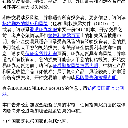
在线交易股票、期权、期货、货币、外国证券和固定收益产品
可能存在巨大损失风险。
期权交易涉及风险，并非适合所有投资者。更多信息，请阅读
标准期权的特征和风险
（也称“期权披露文件（ODD）”）。
或者，请联系
盈透证券客服
索要一份ODD副本。开始交易之
前，客户必须阅读我们
警告和披露页面
上的相关风险披露声
明。保证金交易只适合可承受高风险的有经验投资者。您的损
失可能会大于您的初始投资。有关保证金借贷利率的详细信
息，请参见
保证金贷款利率
页面。证券期货具有高风险，并非
适合所有投资者。您的损失可能会大于您的初始投资。开始交
易证券期货之前，请阅读
证券期货风险披露声明
。结构性产品
和固定收益产品（如债券）属于复杂产品，风险较高，并非适
合所有投资者。开始交易前，请阅读
风险警告和披露声明
。
有关IBKR ATS和IBKR Eos ATS的信息，请
访问美国证监会网
站
。
本广告未经新加坡金融监管局的审核。任何指向此页面的媒体
内容尚未经过新加坡金融监管局的审核。
40个国家既包括国家也包括地区。