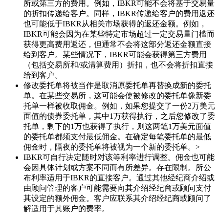
所或第三方的费用。例如，IBKR可能不会将基于交易量
的折扣传递给客户。同样，IBKR传递给客户的费用返还
也可能低于IBKR从相关市场获得的返还金额。例如，
IBKR可能会因为在某些特定市场超过一定交易量门槛而
获得更高费用返还，但通常不会将这部分返还金额直接
给到客户。某些情况下，IBKR可能会获得第三方费用
（包括交易所和/或清算费用）折扣，也不会将折扣直接
给到客户。
修改委托单将被当作是取消原委托单再替换成新的委托
单。在某些交易所，这可能会使被修改的委托单像新委
托单一样被收取佣金。例如，如果您提交了一份2万美元
面值的债券委托单，其中1万获得执行，之后您修改了委
托单，剩下的1万也获得了执行，则这两笔1万美元面值
的委托单都须支付最低佣金。在确定每笔委托单的最低
佣金时，隔夜的委托单将被视为一个新的委托单。>
IBKR可自行决定随时对该等利率进行调整。佣金也可能
会因具体计划或方案不同而有所差异。存在限制。所公
布利率适用于IBKR的直接客户。通过其他经纪商介绍或
由顾问管理的客户可能需要向其介绍经纪商或顾问支付
其设定的额外佣金。客户应联系其介绍经纪商或顾问了
解适用于其账户的费率。