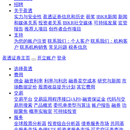
招聘
关于盈透
实力与安全性
盈透证券信息和历史
获奖
IBKR新闻
新闻
和媒体关系
投资者关系
IBKR社交媒体
可持续发展
监管
报告
推荐人项目
创作者合作项目
支持
为您的账户注资
联系我们：个人客户
联系我们：机构客
户
联系机构销售
常见问题
税务信息
盈透证券主页
开立账户
登录
选择盈透
费用
佣金
融资利率
利率与利息
融券卖空成本
研究与新闻
市
场数据定价
股票收益提升计划
其它费用
交易
交易平台
交易应用程序接口(API)
融资保证金
代码与交
易所搜索
产品概览
委托单类型与算法
账户报告
融券
功
能聚焦
概率实验室
可持续投资
服务
全球股票分析器
投资组合分析器
债券服务市场
共同基
金服务市场
免佣ETF
投资者服务市场
可卖空证券查询