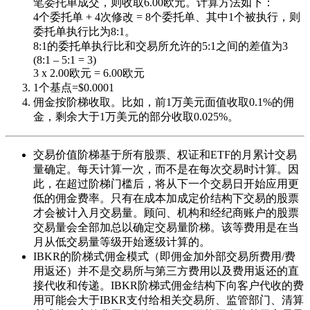
笔委托单成交，则收取6.00欧元。计算方法如下：
4个委托单 + 4次修改 = 8个委托单、其中1个被执行，则
委托单执行比为8:1。
8:1的委托单执行比和交易所允许的5:1之间的差值为3
(8:1 – 5:1 = 3)
3 x 2.00欧元 = 6.00欧元
1个基点=$0.0001
佣金按阶梯收取。比如，前1万美元面值收取0.1%的佣
金，剩余大于1万美元的部分收取0.025%。
交易价值阶梯基于所有股票、权证和ETF的月累计交易
量确定。每天计算一次，而不是在每次交易时计算。因
此，在超过阶梯门槛后，将从下一个交易日开始应用更
低的佣金费率。只有在成本加成定价结构下交易的股票
才会被计入月交易量。顾问、机构和经纪商账户的股票
交易量会全部加总以确定交易量阶梯。该等费用是在当
月从低交易量等级开始逐级计算的。
IBKR的阶梯式佣金模式（即佣金加外部交易所费用/费
用返还）并不是交易所与第三方费用以及费用返还的直
接代收和传递。IBKR阶梯式佣金结构下向客户代收的费
用可能会大于IBKR支付给相关交易所、监管部门、清算