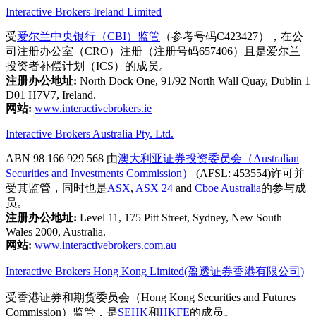
Interactive Brokers Ireland Limited
受
爱尔兰中央银行（CBI）监管
（参考号码C423427），在公
司注册办公室（CRO）注册（注册号码657406）且是爱尔兰
投资者补偿计划（ICS）的成员。
注册办公地址:
North Dock One, 91/92 North Wall Quay, Dublin 1
D01 H7V7, Ireland.
网站:
www.interactivebrokers.ie
Interactive Brokers Australia Pty. Ltd.
ABN 98 166 929 568 由
澳大利亚证券投资委员会（Australian
Securities and Investments Commission）
(AFSL: 453554)许可并
受其监管，同时也是
ASX
,
ASX 24
and
Cboe Australia
的参与成
员。
注册办公地址:
Level 11, 175 Pitt Street, Sydney, New South
Wales 2000, Australia.
网站:
www.interactivebrokers.com.au
Interactive Brokers Hong Kong Limited(盈透证券香港有限公司)
受香港证券和期货委员会（Hong Kong Securities and Futures
Commission）监管，是
SEHK
和
HKFE
的成员。