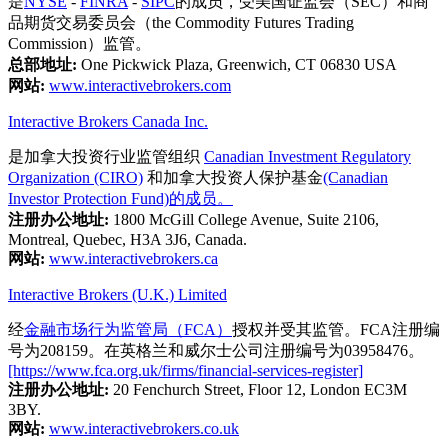
是
NYSE
-
FINRA
-
SIPC
的成员，受美国证监会（SEC）和商
品期货交易委员会（the Commodity Futures Trading
Commission）监管。
总部地址:
One Pickwick Plaza, Greenwich, CT 06830 USA
网站:
www.interactivebrokers.com
Interactive Brokers Canada Inc.
是加拿大投资行业监管组织
Canadian Investment Regulatory
Organization (CIRO)
和加拿大投资人保护基金
(Canadian
Investor Protection Fund)的成员。
注册办公地址:
1800 McGill College Avenue, Suite 2106,
Montreal, Quebec, H3A 3J6, Canada.
网站:
www.interactivebrokers.ca
Interactive Brokers (U.K.) Limited
经
金融市场行为监管局（FCA）
授权并受其监管。FCA注册编
号为208159。在英格兰和威尔士公司注册编号为03958476。
[https://www.fca.org.uk/firms/financial-services-register]
注册办公地址:
20 Fenchurch Street, Floor 12, London EC3M
3BY.
网站:
www.interactivebrokers.co.uk