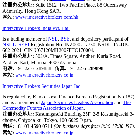
注册办公地址:
Suite 1512, Two Pacific Place, 88 Queensway,
Admiralty, Hong Kong SAR.
网站:
www.interactivebrokers.com.hk
Interactive Brokers India Pvt. Ltd.
Is a trading member of
NSE
,
BSE
, and depository participant of
NSDL
.
SEBI
Registration No. INZ000217730; NSDL: IN-DP-
602-2021. CIN-U67120MH2007FTC170004.
注册办公地址:
502/A, Times Square, Andheri Kurla Road,
Andheri East, Mumbai 400059, India.
电话:
+91-22-61289888
|
传真:
+91-22-61289898.
网站:
www.interactivebrokers.co.in
Interactive Brokers Securities Japan Inc.
Is regulated by Kanto Local Finance Bureau (Registration No.187)
and is a member of
Japan Securities Dealers Association
and
The
Commodity Futures Association of Japan
.
注册办公地址:
Kasumigaseki Building 25F, 2-5 Kasumigaseki 3-
chome, Chiyoda-ku, Tokyo, 100-6025 Japan.
电话:
+81 03-4590-0711
(On business days from 8:30-17:30 JST)
.
网站:
www.interactivebrokers.co.jp