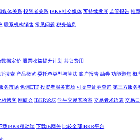
和媒体关系
投资者关系
IBKR社交媒体
可持续发展
监管报告
推
户
联系机构销售
常见问题
税务信息
场数据定价
股票收益提升计划
其它费用
所搜索
产品概览
委托单类型与算法
账户报告
融券
功能聚焦
概
服务市场
免佣ETF
投资者服务市场
可卖空证券查询
第三方服务
分析博客
网研会
IBKR论坛
学生交易实验室
交易者术语表
交易日
下载IBKR移动端
下载IB网关
比较全部IBKR平台
南