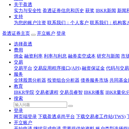
关于盈透
实力与安全性
盈透证券信息和历史
获奖
IBKR新闻
新闻
支持
为您的账户注资
联系我们：个人客户
联系我们：机构客
盈透证券主页
开立账户
登录
选择盈透
费用
佣金
融资利率
利率与利息
融券卖空成本
研究与新闻
市
交易
交易平台
交易应用程序接口(API)
融资保证金
代码与交易
服务
全球股票分析器
投资组合分析器
债券服务市场
共同基金
教育
IBKR学院
交易者课程
交易员睿智
IBKR播客
IBKR量化
搜索
登录
网页端登录
下载盈透卓尚平台
下载交易者工作站(TWS)
开立账户
开始申请
继续完成申请
需要提供的资料
账户类型选择指