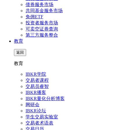
债券服务市场
共同基金服务市场
免佣ETF
投资者服务市场
可卖空证券查询
第三方服务整合
教育
返回
教育
IBKR学院
交易者课程
交易员睿智
IBKR播客
IBKR量化分析博客
网研会
IBKR论坛
学生交易实验室
交易者术语表
交易日历