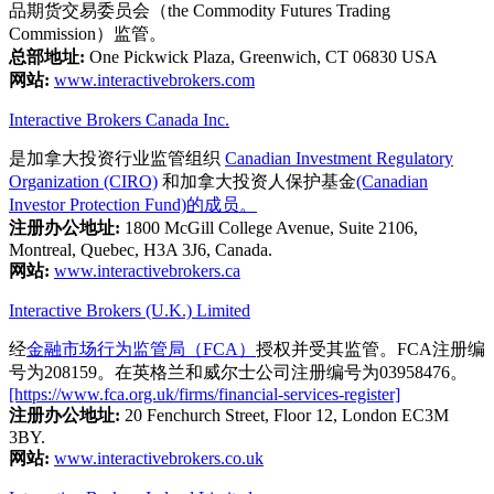
品期货交易委员会（the Commodity Futures Trading
Commission）监管。
总部地址:
One Pickwick Plaza, Greenwich, CT 06830 USA
网站:
www.interactivebrokers.com
Interactive Brokers Canada Inc.
是加拿大投资行业监管组织
Canadian Investment Regulatory
Organization (CIRO)
和加拿大投资人保护基金
(Canadian
Investor Protection Fund)的成员。
注册办公地址:
1800 McGill College Avenue, Suite 2106,
Montreal, Quebec, H3A 3J6, Canada.
网站:
www.interactivebrokers.ca
Interactive Brokers (U.K.) Limited
经
金融市场行为监管局（FCA）
授权并受其监管。FCA注册编
号为208159。在英格兰和威尔士公司注册编号为03958476。
[https://www.fca.org.uk/firms/financial-services-register]
注册办公地址:
20 Fenchurch Street, Floor 12, London EC3M
3BY.
网站:
www.interactivebrokers.co.uk