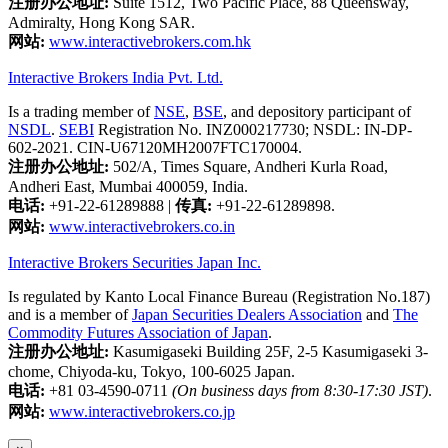
注册办公地址:
Suite 1512, Two Pacific Place, 88 Queensway,
Admiralty, Hong Kong SAR.
网站:
www.interactivebrokers.com.hk
Interactive Brokers India Pvt. Ltd.
Is a trading member of
NSE
,
BSE
, and depository participant of
NSDL
.
SEBI
Registration No. INZ000217730; NSDL: IN-DP-
602-2021. CIN-U67120MH2007FTC170004.
注册办公地址:
502/A, Times Square, Andheri Kurla Road,
Andheri East, Mumbai 400059, India.
电话:
+91-22-61289888
|
传真:
+91-22-61289898.
网站:
www.interactivebrokers.co.in
Interactive Brokers Securities Japan Inc.
Is regulated by Kanto Local Finance Bureau (Registration No.187)
and is a member of
Japan Securities Dealers Association
and
The
Commodity Futures Association of Japan
.
注册办公地址:
Kasumigaseki Building 25F, 2-5 Kasumigaseki 3-
chome, Chiyoda-ku, Tokyo, 100-6025 Japan.
电话:
+81 03-4590-0711
(On business days from 8:30-17:30 JST)
.
网站:
www.interactivebrokers.co.jp