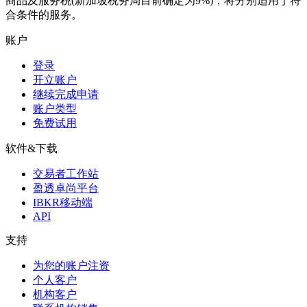
商品及服务税(新加坡税务局目前确定为9%)，将分别适用于符
合条件的服务。
账户
登录
开立账户
继续完成申请
账户类型
免费试用
软件&下载
交易者工作站
盈透卓尚平台
IBKR移动端
API
支持
为您的账户注资
个人客户
机构客户