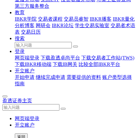
第三方服务整合
教育
IBKR学院
交易者课程
交易员睿智
IBKR播客
IBKR量化
分析博客
网研会
IBKR论坛
学生交易实验室
交易者术语
表
交易日历
搜索
登录
网页端登录
下载盈透卓尚平台
下载交易者工作站(TWS)
下载IBKR移动端
下载IB网关
比较全部IBKR平台
开立账户
开始申请
继续完成申请
需要提供的资料
账户类型选择
指南
盈透证券主页
网页端登录
开立账户
返回