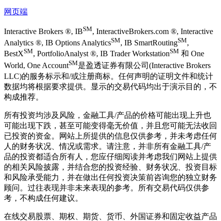
网页端
SM
Interactive Brokers ®, IB
, InteractiveBrokers.com ®, Interactive
SM
SM
Analytics ®, IB Options Analytics
, IB SmartRouting
,
SM
SM
BestX
, PortfolioAnalyst ®, IB Trader Workstation
和 One
SM
World, One Account
是盈透证券有限公司(Interactive Brokers
LLC)的服务标示和/或注册商标。任何声明的证明文件和统计
数据均将根据要求提供。显示的交易代码均出于演示目的，不
构成推荐。
所有投资均涉及风险，金融工具/产品的价格可能出现上升也
可能出现下跌，甚至可能变得毫无价值，并且您可能无法收回
已投资的资金。网站上所提供的信息仅供参考，并未考虑任何
人的财务状况、情况或需求。请注意，并非所有金融工具/产
品的投资都适合所有人，您应仔细阅读并考虑我们网站上提供
的相关风险披露，并结合您的投资经验、财务状况、投资目标
和风险承受能力，并在做出任何投资决策前咨询您的独立财务
顾问。过往表现并非未来表现的参考。所有交易代码仅供参
考，不构成任何建议。
在线交易股票、期权、期货、货币、外国证券和固定收益产品