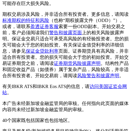
可能存在巨大损失风险。
期权交易涉及风险，并非适合所有投资者。更多信息，请阅读
标准期权的特征和风险
（也称“期权披露文件（ODD）”）。
或者，请联系
盈透证券客服
索要一份ODD副本。开始交易之
前，客户必须阅读我们
警告和披露页面
上的相关风险披露声
明。保证金交易只适合可承受高风险的有经验投资者。您的损
失可能会大于您的初始投资。有关保证金借贷利率的详细信
息，请参见
保证金贷款利率
页面。证券期货具有高风险，并非
适合所有投资者。您的损失可能会大于您的初始投资。开始交
易证券期货之前，请阅读
证券期货风险披露声明
。结构性产品
和固定收益产品（如债券）属于复杂产品，风险较高，并非适
合所有投资者。开始交易前，请阅读
风险警告和披露声明
。
有关IBKR ATS和IBKR Eos ATS的信息，请
访问美国证监会网
站
。
本广告未经新加坡金融监管局的审核。任何指向此页面的媒体
内容尚未经过新加坡金融监管局的审核。
40个国家既包括国家也包括地区。