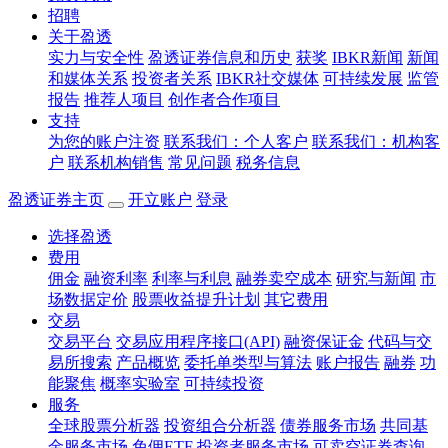
招聘
关于盈透
实力与安全性
盈透证券信息和历史
获奖
IBKR新闻
新闻
和媒体关系
投资者关系
IBKR社交媒体
可持续发展
监管
报告
推荐人项目
创作者合作项目
支持
为您的账户注资
联系我们：个人客户
联系我们：机构客
户
联系机构销售
常见问题
税务信息
盈透证券主页
开立账户
登录
选择盈透
费用
佣金
融资利率
利率与利息
融券卖空成本
研究与新闻
市
场数据定价
股票收益提升计划
其它费用
交易
交易平台
交易应用程序接口(API)
融资保证金
代码与交
易所搜索
产品概览
委托单类型与算法
账户报告
融券
功
能聚焦
概率实验室
可持续投资
服务
全球股票分析器
投资组合分析器
债券服务市场
共同基
金服务市场
免佣ETF
投资者服务市场
可卖空证券查询