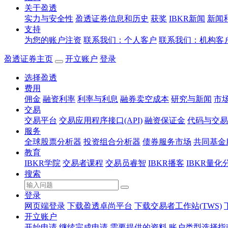
关于盈透
实力与安全性
盈透证券信息和历史
获奖
IBKR新闻
新闻
支持
为您的账户注资
联系我们：个人客户
联系我们：机构客
盈透证券主页
开立账户
登录
选择盈透
费用
佣金
融资利率
利率与利息
融券卖空成本
研究与新闻
市
交易
交易平台
交易应用程序接口(API)
融资保证金
代码与交易
服务
全球股票分析器
投资组合分析器
债券服务市场
共同基金
教育
IBKR学院
交易者课程
交易员睿智
IBKR播客
IBKR量化
搜索
登录
网页端登录
下载盈透卓尚平台
下载交易者工作站(TWS)
开立账户
开始申请
继续完成申请
需要提供的资料
账户类型选择指