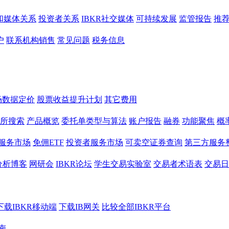
和媒体关系
投资者关系
IBKR社交媒体
可持续发展
监管报告
推
户
联系机构销售
常见问题
税务信息
场数据定价
股票收益提升计划
其它费用
所搜索
产品概览
委托单类型与算法
账户报告
融券
功能聚焦
概
服务市场
免佣ETF
投资者服务市场
可卖空证券查询
第三方服务
分析博客
网研会
IBKR论坛
学生交易实验室
交易者术语表
交易日
下载IBKR移动端
下载IB网关
比较全部IBKR平台
南