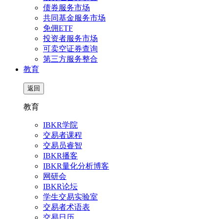
债券服务市场
共同基金服务市场
免佣ETF
投资者服务市场
可卖空证券查询
第三方服务整合
教育
返回
教育
IBKR学院
交易者课程
交易员睿智
IBKR播客
IBKR量化分析博客
网研会
IBKR论坛
学生交易实验室
交易者术语表
交易日历