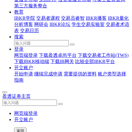
第三方服务整合
教育
IBKR学院
交易者课程
交易员睿智
IBKR播客
IBKR量化
分析博客
网研会
IBKR论坛
学生交易实验室
交易者术语
表
交易日历
搜索
登录
网页端登录
下载盈透卓尚平台
下载交易者工作站(TWS)
下载IBKR移动端
下载IB网关
比较全部IBKR平台
开立账户
开始申请
继续完成申请
需要提供的资料
账户类型选择
指南
盈透证券主页
网页端登录
开立账户
返回