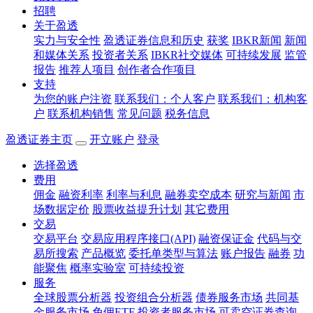
招聘
关于盈透
实力与安全性
盈透证券信息和历史
获奖
IBKR新闻
新闻
和媒体关系
投资者关系
IBKR社交媒体
可持续发展
监管
报告
推荐人项目
创作者合作项目
支持
为您的账户注资
联系我们：个人客户
联系我们：机构客
户
联系机构销售
常见问题
税务信息
盈透证券主页
开立账户
登录
选择盈透
费用
佣金
融资利率
利率与利息
融券卖空成本
研究与新闻
市
场数据定价
股票收益提升计划
其它费用
交易
交易平台
交易应用程序接口(API)
融资保证金
代码与交
易所搜索
产品概览
委托单类型与算法
账户报告
融券
功
能聚焦
概率实验室
可持续投资
服务
全球股票分析器
投资组合分析器
债券服务市场
共同基
金服务市场
免佣ETF
投资者服务市场
可卖空证券查询