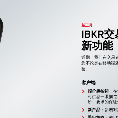
新工具
IBKR
新功能
近期，我们在交易
您不论是在移动端
验。
客户端
报价栏按钮
：在
可供您一眼描过
所、要求的保证
新产品
：新增对
退出策略
：使用