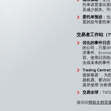
托单设置退出策
及减少损失。可
委托单预设
：当
置的括号委托单
交易者工作站（T
优化的事件日历
的公司，只显示
济事件、Econ
容。使用日历组
去或未来的事件
Trading Centr
面探索器”，为
易机遇。要访问Tr
器并使用“分析师
交易全球
：TW
请访问
帮助文档页