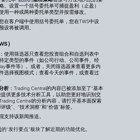
略。设置一个括号委托单可捕捉盈利（止盈）
使用一种或两种委托单类型并按需修改。
您在客户端中使用括号委托单，您在TWS中设
预设将被调用。
WS）
：使用筛选器只查看您投资组合和自选列表中
特定类型的事件（如公司行动、公司事件、经
oday事件等）。或者，关闭筛选器来查看更多内
件选择视图模式；查看今天的事件，或查看过
。
al分析
：Trading Central的内容已被添加至了“基本
您提供更多技术分析工具，以助您更好地识别交
ading Central的分析内容，请打开基本面探索
评级”、“技术洞察”和“价值”标签。
S现支持该新闻推送。
面
的“发行要点”板块了解近期的功能优化。